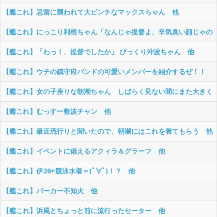
【艦これ】忌雷に襲われて大ピンチなマックスちゃん 他
【艦これ】にっこり利根ちゃん「なんじゃ提督よ、辛気臭い顔じゃの
う。ほれ、元気を出せ！笑顔じゃ。笑顔。」 他
【艦これ】「わっ！、提督でしたか」 びっくり沖波ちゃん 他
【艦これ】ウチの鎮守府バンドの可愛いメンバーを紹介するぜ！！
他
【艦これ】女の子座りな朝潮ちゃん しばらく見ない間にまた大きく
なったね 他
【艦これ】むっすー敷波チャン 他
【艦これ】最近流行りと聞いたので、朝潮にはこれを着てもらう 他
【艦これ】イベントに備えるアクィラ＆グラーフ 他
【艦これ】伊26+競泳水着＝(ﾟ∀ﾟ)！？ 他
【艦これ】パーカー不知火 他
【艦これ】浜風とちょっと前に流行ったセーター 他