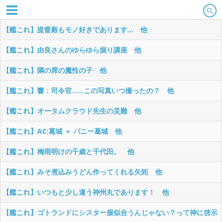
【艦これ】提督殿もモノ好きであります... 他
【艦これ】由良さんのゆらゆら掘り講座 他
【艦これ】隣の席の魔性の子 他
【艦これ】響：司令官……この写真いつ撮ったの？ 他
【艦これ】オータムクラウド先生の災難 他
【艦これ】AC:葛城 ＋ バニー葛城 他
【艦これ】梅雨明けの千歳と千代田。 他
【艦これ】みそ煮込みうどん作ってくれる矢矧 他
【艦これ】いつもと少し違う神州丸であります！ 他
【艦これ】ゴトランドにシスター服似合うんじゃない？って神に啓示