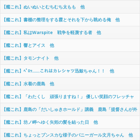
を受けたので描きました。 他
【艦これ】ぬいぬいとむちむち太もも 他
【艦これ】書棚の整理をする霞とそれを下から眺める俺 他
【艦これ】私はWarspite 戦争を軽蔑する者 他
【艦これ】響とアイス 他
【艦これ】タモンナイト 他
【艦これ】ﾍﾟﾛｯ……これはカレシャツ迅鯨ちゃん！！ 他
【艦これ】水着の鹿島 他
【艦これ】「わたくし 頑張りますね！」 優しい笑顔のフレッチャ
ー 他
【艦これ】鹿島の「だいしゅきホールド」講義 鹿島「提督さんが外
に出そうとしたら、このように足を絡めて逃さないようにします♪」
【艦これ】坊ノ岬へゆく矢矧の髪を結った日 他
他
【艦これ】ちょっとプンスカな様子のバニーガール文月ちゃん 他