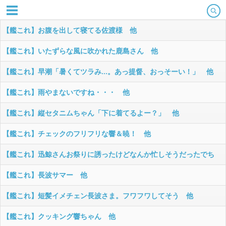
【艦これ】お腹を出して寝てる佐渡様 他
【艦これ】いたずらな風に吹かれた鹿島さん 他
【艦これ】早潮「暑くてツラみ…。あっ提督、おっそーい！」 他
【艦これ】雨やまないですね・・・ 他
【艦これ】縦セタニムちゃん「下に着てるよー？」 他
【艦これ】チェックのフリフリな響＆暁！ 他
【艦これ】迅鯨さんお祭りに誘ったけどなんか忙しそうだったでち
他
【艦これ】長波サマー 他
【艦これ】短髪イメチェン長波さま。フワフワしてそう 他
【艦これ】クッキング響ちゃん 他