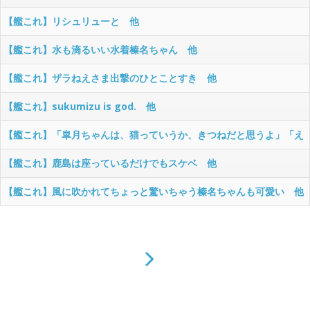
で。ほら！」 他
【艦これ】リシュリューと 他
【艦これ】水も滴るいい水着榛名ちゃん 他
【艦これ】ザラねえさま出撃のひとことすき 他
【艦これ】sukumizu is god. 他
【艦これ】「皐月ちゃんは、猫っていうか、きつねだと思うよ」「え
っ」 他
【艦これ】鹿島は座っているだけでもスケベ 他
【艦これ】風に吹かれてちょっと驚いちゃう榛名ちゃんも可愛い 他