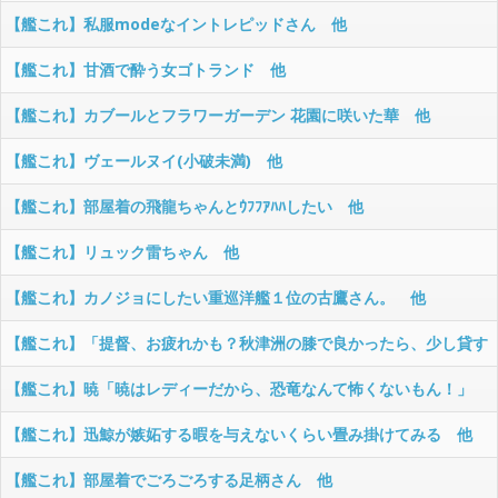
【艦これ】私服modeなイントレピッドさん 他
【艦これ】甘酒で酔う女ゴトランド 他
【艦これ】カブールとフラワーガーデン 花園に咲いた華 他
【艦これ】ヴェールヌイ(小破未満) 他
【艦これ】部屋着の飛龍ちゃんとｳﾌﾌｱﾊﾊしたい 他
【艦これ】リュック雷ちゃん 他
【艦これ】カノジョにしたい重巡洋艦１位の古鷹さん。 他
【艦これ】「提督、お疲れかも？秋津洲の膝で良かったら、少し貸す
かも！」 他
【艦これ】暁「暁はレディーだから、恐竜なんて怖くないもん！」
提督「ほほう・・・」【SS】
【艦これ】迅鯨が嫉妬する暇を与えないくらい畳み掛けてみる 他
【艦これ】部屋着でごろごろする足柄さん 他