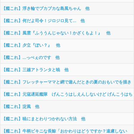
【艦これ】浮き輪でプカプカな島風ちゃん 他
【艦これ】何だよ司令！ジロジロ見て… 他
【艦これ】風雲『ふううんじゃない！かざくもよ！』 他
【艦これ】夕立『ぽい？』 他
【艦これ】…っべぇのです 他
【艦これ】三越アトランタと暁 他
【艦これ】フレッチャーママと網で遊んだときの夏のおもいでを描き
ました 他
【艦これ】元寇遅延艦隊 げんこうはしえんしないけど げんこうはち
えんさせる ゴーストオブツシマチャン 他
【艦これ】淀風 他
【艦これ】暁にまとわりつかれない方法 他
【艦これ】牛柄ビキニな長鯨「おかわりはどうですか？遠慮しない