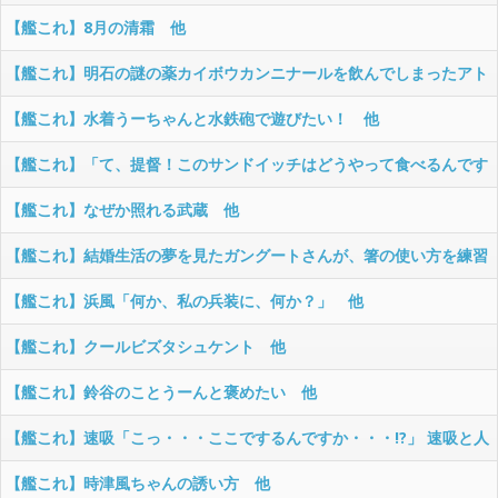
【艦これ】8月の清霜 他
【艦これ】明石の謎の薬カイボウカンニナールを飲んでしまったアト
ランタ 他
【艦これ】水着うーちゃんと水鉄砲で遊びたい！ 他
【艦これ】「て、提督！このサンドイッチはどうやって食べるんです
の？！」 熊野さん。このタイプのサンドイッチは初めて食べるみたい
【艦これ】なぜか照れる武蔵 他
です。 他
【艦これ】結婚生活の夢を見たガングートさんが、箸の使い方を練習
し始める漫画 他
【艦これ】浜風「何か、私の兵装に、何か？」 他
【艦これ】クールビズタシュケント 他
【艦これ】鈴谷のことうーんと褒めたい 他
【艦これ】速吸「こっ・・・ここでするんですか・・・!?」 速吸と人
気のないところでシたい 他
【艦これ】時津風ちゃんの誘い方 他