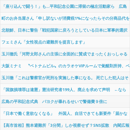
「それは財源確保という条件付き」
「座り込んで闘う！」も…平和記念公園に滞留の極左活動家ら 広島
県警が全員排除
町のお弁当屋さん「申し訳ないが消費税1%になったらその分商品代を
値上げするわ」
北朝鮮、日本に警告「戦犯国家に戻ろうとしている日本に軍事的選択
肢を検討」
フェミさん「女性視点の避難所を提言します」
玉川徹氏「河野太郎さんの主張に全面的に賛成でまったくおっしゃる
通りです。消費税減税はやめろ」
大阪ミナミ 〝ベトナムビル〟のカラオケVIPルームで覚醒剤所持、ベ
トナム国籍8人逮捕
玉川徹「これは警察官が死刑を実施した事になる。 死亡した犯人はそ
れほどの罪だったのか？」
「国旗損壊罪は違憲」憲法研究者199人、廃止を求めて声明 ←なら
国旗破損して逮捕されて裁判すれば
広島の平和記念式典 パヨクが暴れるせいで警備費９倍に
「日本で働く意欲なくなる」 外国人、自活できても新要件「届かな
い」…永住許可厳格化で「日本離れ」か
【高市首相】熊本避難所「3分間」しか視察せず？SNS拡散 内閣広報