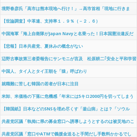
境野春彦氏「高市は熊本現地へ行け！」→高市首相「現地に行きま
す」→境野氏「行くんじゃねぇ！」
【世論調査】中革連、支持率１．９％（－２．６）
中国海軍「海上自衛隊がJapan Navyと名乗った！日本国憲法違反だ
ぞ！」
【悲報】日本共産党、夏休みの概念がない
辺野古事故第三者委報告にサンモニが言及 松原耕二｢安全と平和学習
は切り離せ｣
中国人、タイ人とタイ王朝を「猿」呼ばわり
就職難に苦しむ韓国の若者が日本に注目
米卸、米価格の下落に危機感「年末には5キロ2000円を切ってしまう
のでは」
【韓国紙】日本などのSNSを埋め尽くす「釜山病」とは？「ソウル
病」に続く新ワード！
共産党区議「執拗に県の募金窓口へ誘導しようとするのは被災地のこ
とを考えてのこととは思えない」
共産党区議「窓口やATMで義援金送ると手間だし手数料かかるでし