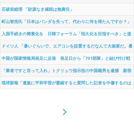
ょ？ぜひ街頭の共産党の募金に！」
石破前総理 「財源なき減税は無責任」
町山智浩氏「日本はパンダを失って、代わりに何を得たんですか？」
入国手続きの簡素化を 日韓フォーラム「恒久化を目指すべき」と提
言
ドイツ人 「暑いぐらいで、エアコンを設置するだなんて大袈裟だ。暑
さぐらい我慢すればいい」 ⇒5000人超死亡
中国が国家情報局発足に反発 発足日から「731部隊」と結び付け戦
後秩序への挑発と非難
「業者ですと言って入れ」トクリュウ指示役の中国籍男を逮捕 新宿
の強盗未遂事件
琉球新報「遺族に平和学習が萎縮すると質問した記者を中傷するのは
止めて」