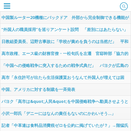
中国製ルーター20機種にバックドア 外部から完全制御できる機能が
仕込まれていた
“外国人の職員採用”を巡りアンケート設問 「差別にはあたらない」
として公表する方針を決定 三重県
日教組委員長、辺野古事故に「学校が責めを負うのは当然だ」 平和
教育は「存在意義」
高市政権、エース級の財務官僚・一松旬氏を左遷 官邸幹部「協力的
でなかったから」
「中国への侵略戦争に突入するための戦争式典だ」 パヨクが広島の
平和記念式典に反対する理由が判明
高市「永住許可が出たら生活保護貰おうなんて外国人が増えては困
る。日本人以上の水準のみ許可」
中国、アメリカに対する制裁を一斉発表
パヨク「高市は&quot;人民&quot;を中国侵略戦争へ動員させようと
しています」
小沢一郎氏「デニーにはなんの責任もないのにかわいそう…」
記者「中革連は食料品消費税ゼロを公約に掲げていたが？」→階猛氏