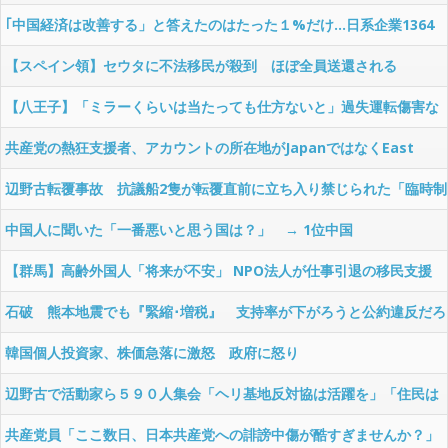
官「51分間」だと否定
｢中国経済は改善する」と答えたのはたった１%だけ…日系企業1364
社が吐露「中国ビジネスはもう大変」
【スペイン領】セウタに不法移民が殺到 ほぼ全員送還される
【八王子】「ミラーくらいは当たっても仕方ないと」過失運転傷害な
どの疑いで韓国籍の宋竜巳容疑者を再逮捕 男女6人負傷 警視庁
共産党の熱狂支援者、アカウントの所在地がJapanではなくEast
Asiaな件
辺野古転覆事故 抗議船2隻が転覆直前に立ち入り禁じられた「臨時制
限区域」に侵入していた・・・
中国人に聞いた「一番悪いと思う国は？」 → 1位中国
【群馬】高齢外国人「将来が不安」 NPO法人が仕事引退の移民支援
石破 熊本地震でも『緊縮･増税』 支持率が下がろうと公約違反だろ
うと増税を！
韓国個人投資家、株価急落に激怒 政府に怒り
辺野古で活動家ら５９０人集会「ヘリ基地反対協は活躍を」「住民は
間違っている」「琉球独立」「琉球複国」
共産党員「ここ数日、日本共産党への誹謗中傷が酷すぎませんか？」