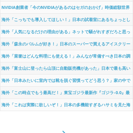
る海外の反応
NVIDIA創業者「今のNVIDIAがあるのはセガのおかげ」時価総額世界
一の企業と日本のセガの意外な関係に対する海外の反応
海外「こっちでも導入してほしい！」日本の試着室にあるちょっとし
た工夫に対する海外の反応
海外「人気になるだけの理由がある」ネットで騒がれすぎだろと思っ
てたけど体験してみたら確かに良かった日本の名所やものに対する海
海外「森永のパルムが好き！」日本のスーパーで買えるアイスクリー
外の反応
ムのお勧めに対する海外の反応
海外「菜箸はどんな料理にも使える！」みんなが常備すべき日本の調
理道具に対する海外の反応
海外「富士山に登ったら山頂に自動販売機があった」日本で最も高い
場所にある自販機に対する海外の反応
海外「日本みたいに室内では靴を脱ぐ習慣ってどう思う？」家の中で
の靴の扱いに対する海外の反応
海外「この時点でもう最高だ！」東宝ゴジラ最新作『ゴジラ-0.0』最
新予告動画を見た海外の反応
海外「これは実際に欲しいぞ！」日本の多機能すぎるハサミを見た海
外の反応