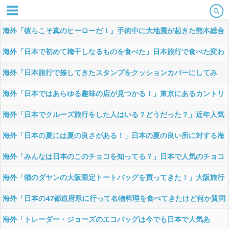
海外「彼らこそ真のヒーローだ！」手術中に大地震が起きた熊本総合
病院の映像を見た海外の反応
海外「日本で初めて梅干しなるものを食べた」日本旅行で食べた変わ
った食べ物に対する海外の反応
海外「日本旅行で捺してきたスタンプをクッションカバーにしてみ
た！」一風変わった日本旅行の記念品のアイディアに対する海外の反
海外「日本ではあらゆる趣味の店が見つかる！」東京にあるカントリ
応
ーミュージックの生演奏が聞けるバーに対する海外の反応
海外「日本でクルーズ旅行をした人はいる？どうだった？」近年人気
が急上昇している豪華客船による日本クルーズ旅行に対する海外の反
海外「日本の夏には夏の良さがある！」日本の夏の良い所に対する海
応
外の反応
海外「みんなは日本のこのチョコを知ってる？」日本で人気のチョコ
レート菓子、ブルボンのアルフォートに対する海外の反応
海外「猫のダヤンの大阪限定トートバッグを買ってきた！」大阪旅行
で買ってきたものに対する海外の反応
海外「日本の47都道府県に行って名物料理を食べてきたけど何か質問
ある？」日本各地の名物料理に対する海外の反応
海外「トレーダー・ジョーズのエコバッグは今でも日本で人気あ