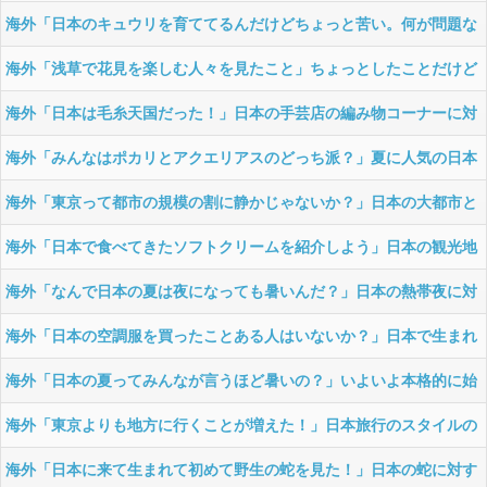
る？」日本でブームになったアメリカのエコバッグに対する海外の反
海外「日本のキュウリを育ててるんだけどちょっと苦い。何が問題な
応
んだろう？」日本のキュウリの栽培方法に対する海外の反応
海外「浅草で花見を楽しむ人々を見たこと」ちょっとしたことだけど
今でも思い出す日本旅行の思い出に対する海外の反応
海外「日本は毛糸天国だった！」日本の手芸店の編み物コーナーに対
する海外の反応
海外「みんなはポカリとアクエリアスのどっち派？」夏に人気の日本
の飲料に対する海外の反応
海外「東京って都市の規模の割に静かじゃないか？」日本の大都市と
騒音に対する海外の反応
海外「日本で食べてきたソフトクリームを紹介しよう」日本の観光地
の定番、ソフトクリームに対する海外の反応
海外「なんで日本の夏は夜になっても暑いんだ？」日本の熱帯夜に対
する海外の反応
海外「日本の空調服を買ったことある人はいないか？」日本で生まれ
た空調服に対する海外の反応
海外「日本の夏ってみんなが言うほど暑いの？」いよいよ本格的に始
まった日本の夏に対する海外の反応
海外「東京よりも地方に行くことが増えた！」日本旅行のスタイルの
変化に対する海外の反応
海外「日本に来て生まれて初めて野生の蛇を見た！」日本の蛇に対す