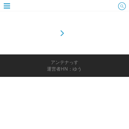
アンテナっす
運営者HN：ゆう